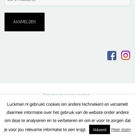
Algemene voorwaarden
Luckman.nl gebruikt cookies (en andere technieken) en verzamelt
Privacy verklaring
daarmee informatie over het gebruik van de website onder andere
Veel gestelde vragen
om deze te analyseren en te verbeteren en om er voor te zorgen dat
Gerealiseerd door FlipMedia
je voor jou relevante informatie te zien krijgt.
Meer lezen
Akkoord