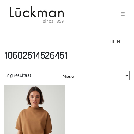
FILTER
+
10602514526451
Enig resultaat