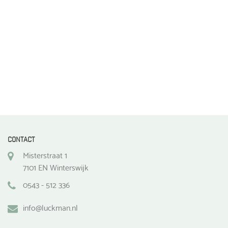
de
productpagina
CONTACT
Misterstraat 1
7101 EN Winterswijk
0543 - 512 336
info@luckman.nl