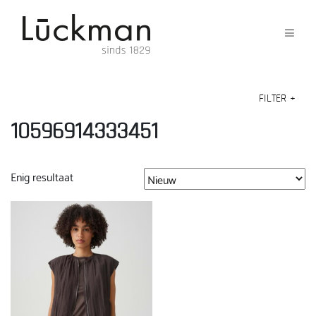
FILTER
+
10596914333451
Enig resultaat