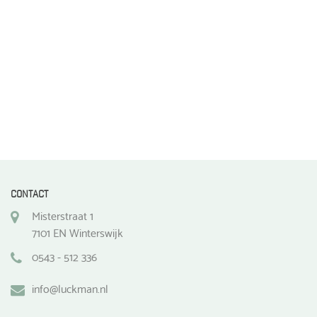
de
productpagina
CONTACT
Misterstraat 1
7101 EN Winterswijk
0543 - 512 336
info@luckman.nl