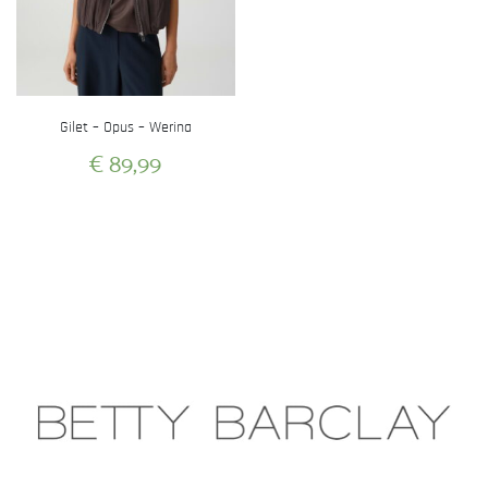
Gilet – Opus – Werina
€
89,99
Dit
product
heeft
meerdere
variaties.
Deze
optie
kan
gekozen
worden
op