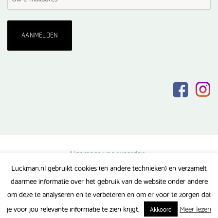
Algemene voorwaarden
Luckman.nl gebruikt cookies (en andere technieken) en verzamelt
Privacy verklaring
daarmee informatie over het gebruik van de website onder andere
Veel gestelde vragen
om deze te analyseren en te verbeteren en om er voor te zorgen dat
Gerealiseerd door FlipMedia
je voor jou relevante informatie te zien krijgt.
Meer lezen
Akkoord