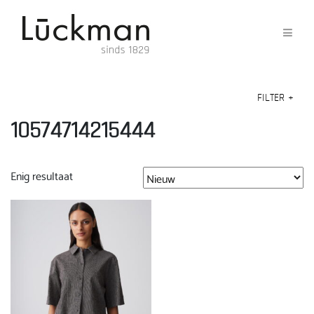
FILTER
+
10574714215444
Enig resultaat