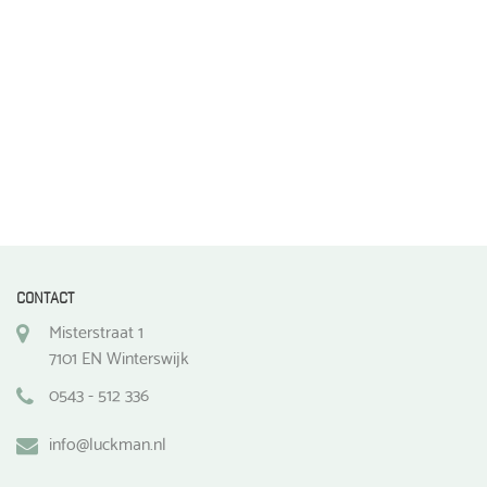
de
productpagina
CONTACT
Misterstraat 1
7101 EN Winterswijk
0543 - 512 336
info@luckman.nl