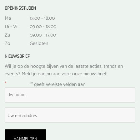
OPENINGSTIJDEN
Ma
13.00 - 18.00
Di - Vr
09.00 - 18.00
Za
09.00 - 17.00
Zo
Gesloten
NIEUWSBRIEF
Wil je op de hoogte bijven van de laatste acties, trends en
events? Meld je dan nu aan voor onze nieuwsbrief!
*
"
" geeft vereiste velden aan