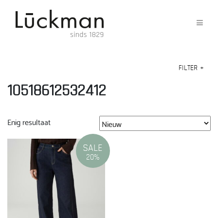
FILTER
+
10518612532412
Enig resultaat
SALE
20%