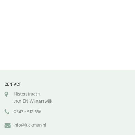
de
productpagina
CONTACT
Misterstraat 1
7101 EN Winterswijk
0543 - 512 336
info@luckman.nl