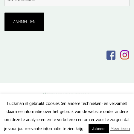
Algemene voorwaarden
Luckman.nl gebruikt cookies (en andere technieken) en verzamelt
Privacy verklaring
daarmee informatie over het gebruik van de website onder andere
Veel gestelde vragen
om deze te analyseren en te verbeteren en om er voor te zorgen dat
Gerealiseerd door FlipMedia
je voor jou relevante informatie te zien krijgt.
Meer lezen
Akkoord