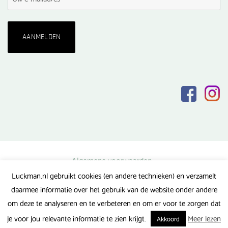
Algemene voorwaarden
Luckman.nl gebruikt cookies (en andere technieken) en verzamelt
Privacy verklaring
daarmee informatie over het gebruik van de website onder andere
Veel gestelde vragen
om deze te analyseren en te verbeteren en om er voor te zorgen dat
Gerealiseerd door FlipMedia
je voor jou relevante informatie te zien krijgt.
Meer lezen
Akkoord