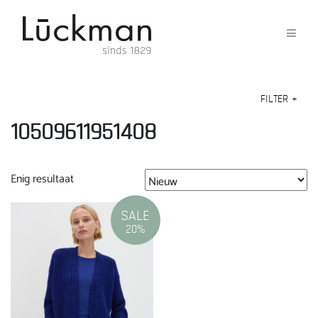
FILTER
+
10509611951408
Enig resultaat
SALE
20%