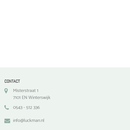
de
productpagina
CONTACT
Misterstraat 1
7101 EN Winterswijk
0543 - 512 336
info@luckman.nl