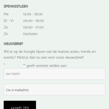
OPENINGSTIJDEN
Ma
13.00 - 18.00
Di - Vr
09.00 - 18.00
Za
09.00 - 17.00
Zo
Gesloten
NIEUWSBRIEF
Wil je op de hoogte bijven van de laatste acties, trends en
events? Meld je dan nu aan voor onze nieuwsbrief!
*
"
" geeft vereiste velden aan