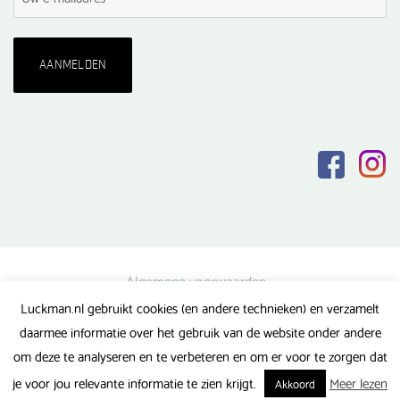
Algemene voorwaarden
Luckman.nl gebruikt cookies (en andere technieken) en verzamelt
Privacy verklaring
daarmee informatie over het gebruik van de website onder andere
Veel gestelde vragen
om deze te analyseren en te verbeteren en om er voor te zorgen dat
Gerealiseerd door FlipMedia
je voor jou relevante informatie te zien krijgt.
Meer lezen
Akkoord