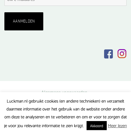
Algemene voorwaarden
Luckman.nl gebruikt cookies (en andere technieken) en verzamelt
Privacy verklaring
daarmee informatie over het gebruik van de website onder andere
Veel gestelde vragen
om deze te analyseren en te verbeteren en om er voor te zorgen dat
Gerealiseerd door FlipMedia
je voor jou relevante informatie te zien krijgt.
Meer lezen
Akkoord