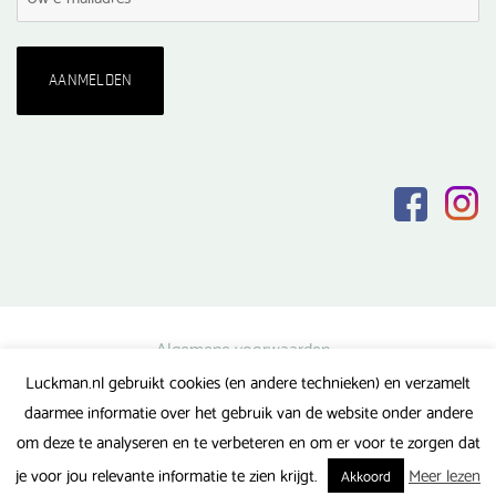
Algemene voorwaarden
Luckman.nl gebruikt cookies (en andere technieken) en verzamelt
Privacy verklaring
daarmee informatie over het gebruik van de website onder andere
Veel gestelde vragen
om deze te analyseren en te verbeteren en om er voor te zorgen dat
Gerealiseerd door FlipMedia
je voor jou relevante informatie te zien krijgt.
Meer lezen
Akkoord