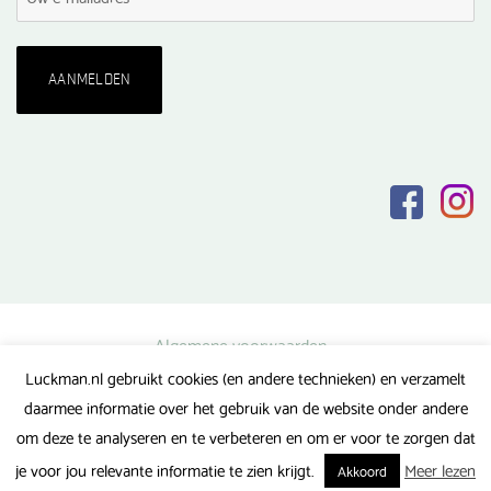
Algemene voorwaarden
Luckman.nl gebruikt cookies (en andere technieken) en verzamelt
Privacy verklaring
daarmee informatie over het gebruik van de website onder andere
Veel gestelde vragen
om deze te analyseren en te verbeteren en om er voor te zorgen dat
Gerealiseerd door FlipMedia
je voor jou relevante informatie te zien krijgt.
Meer lezen
Akkoord