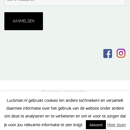
Algemene voorwaarden
Luckman.nl gebruikt cookies (en andere technieken) en verzamelt
Privacy verklaring
daarmee informatie over het gebruik van de website onder andere
Veel gestelde vragen
om deze te analyseren en te verbeteren en om er voor te zorgen dat
Gerealiseerd door FlipMedia
je voor jou relevante informatie te zien krijgt.
Meer lezen
Akkoord