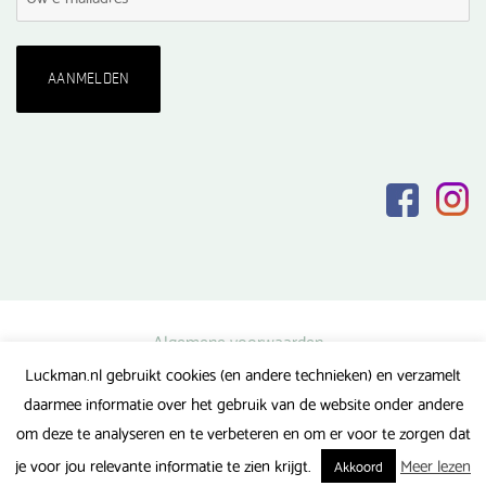
Algemene voorwaarden
Luckman.nl gebruikt cookies (en andere technieken) en verzamelt
Privacy verklaring
daarmee informatie over het gebruik van de website onder andere
Veel gestelde vragen
om deze te analyseren en te verbeteren en om er voor te zorgen dat
Gerealiseerd door FlipMedia
je voor jou relevante informatie te zien krijgt.
Meer lezen
Akkoord