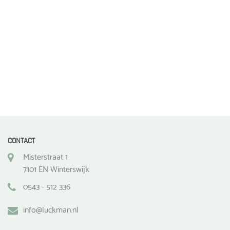
de
productpagina
CONTACT
Misterstraat 1
7101 EN Winterswijk
0543 - 512 336
info@luckman.nl