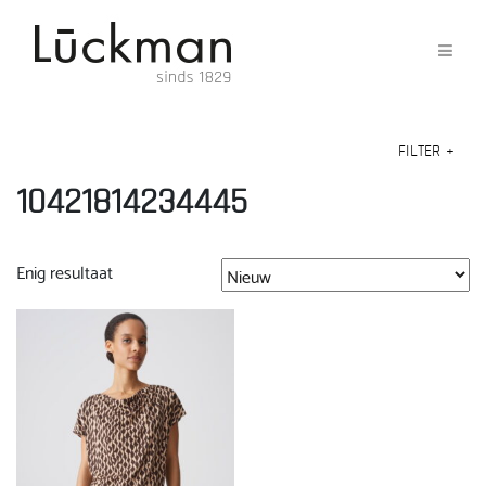
FILTER
+
10421814234445
Enig resultaat