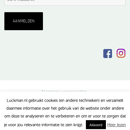
Algemene voorwaarden
Luckman.nl gebruikt cookies (en andere technieken) en verzamelt
Privacy verklaring
daarmee informatie over het gebruik van de website onder andere
Veel gestelde vragen
om deze te analyseren en te verbeteren en om er voor te zorgen dat
Gerealiseerd door FlipMedia
je voor jou relevante informatie te zien krijgt.
Meer lezen
Akkoord