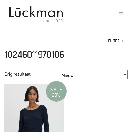
FILTER
+
10246011970106
Enig resultaat
SALE
20%