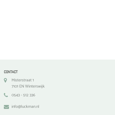
de
productpagina
CONTACT
Misterstraat 1
7101 EN Winterswijk
0543 - 512 336
info@luckman.nl