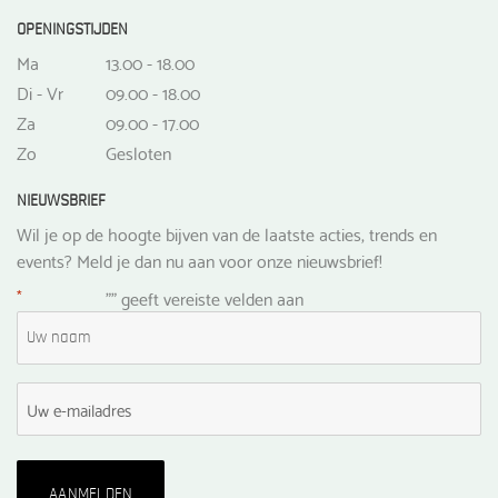
OPENINGSTIJDEN
Ma
13.00 - 18.00
Di - Vr
09.00 - 18.00
Za
09.00 - 17.00
Zo
Gesloten
NIEUWSBRIEF
Wil je op de hoogte bijven van de laatste acties, trends en
events? Meld je dan nu aan voor onze nieuwsbrief!
*
"
" geeft vereiste velden aan