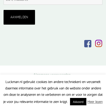
Algemene voorwaarden
Luckman.nl gebruikt cookies (en andere technieken) en verzamelt
Privacy verklaring
daarmee informatie over het gebruik van de website onder andere
Veel gestelde vragen
om deze te analyseren en te verbeteren en om er voor te zorgen dat
Gerealiseerd door FlipMedia
je voor jou relevante informatie te zien krijgt.
Meer lezen
Akkoord