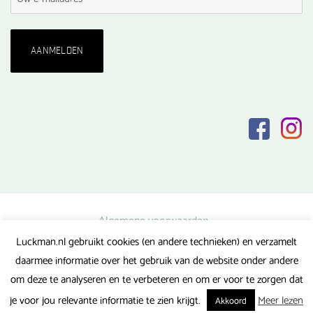
Algemene voorwaarden
Luckman.nl gebruikt cookies (en andere technieken) en verzamelt
Privacy verklaring
daarmee informatie over het gebruik van de website onder andere
Veel gestelde vragen
om deze te analyseren en te verbeteren en om er voor te zorgen dat
Gerealiseerd door FlipMedia
je voor jou relevante informatie te zien krijgt.
Meer lezen
Akkoord