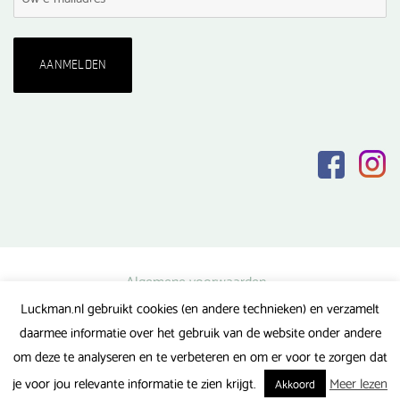
Algemene voorwaarden
Luckman.nl gebruikt cookies (en andere technieken) en verzamelt
Privacy verklaring
daarmee informatie over het gebruik van de website onder andere
Veel gestelde vragen
om deze te analyseren en te verbeteren en om er voor te zorgen dat
Gerealiseerd door FlipMedia
je voor jou relevante informatie te zien krijgt.
Meer lezen
Akkoord