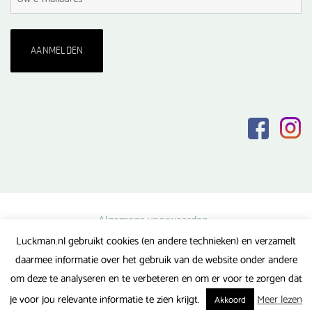
Algemene voorwaarden
Luckman.nl gebruikt cookies (en andere technieken) en verzamelt
Privacy verklaring
daarmee informatie over het gebruik van de website onder andere
Veel gestelde vragen
om deze te analyseren en te verbeteren en om er voor te zorgen dat
Gerealiseerd door FlipMedia
je voor jou relevante informatie te zien krijgt.
Meer lezen
Akkoord