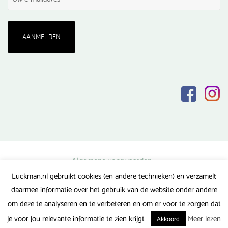
Algemene voorwaarden
Luckman.nl gebruikt cookies (en andere technieken) en verzamelt
Privacy verklaring
daarmee informatie over het gebruik van de website onder andere
Veel gestelde vragen
om deze te analyseren en te verbeteren en om er voor te zorgen dat
Gerealiseerd door FlipMedia
je voor jou relevante informatie te zien krijgt.
Meer lezen
Akkoord