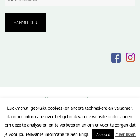
Algemene voorwaarden
Luckman.nl gebruikt cookies (en andere technieken) en verzamelt
Privacy verklaring
daarmee informatie over het gebruik van de website onder andere
Veel gestelde vragen
om deze te analyseren en te verbeteren en om er voor te zorgen dat
Gerealiseerd door FlipMedia
je voor jou relevante informatie te zien krijgt.
Meer lezen
Akkoord