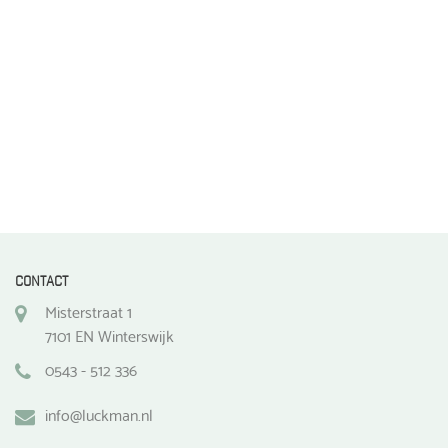
de
productpagina
CONTACT
Misterstraat 1
7101 EN Winterswijk
0543 - 512 336
info@luckman.nl