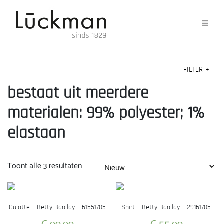
FILTER
+
bestaat uit meerdere
materialen: 99% polyester; 1%
elastaan
Gesorteerd
Toont alle 3 resultaten
op
nieuwste
Culotte – Betty Barclay – 61551705
Shirt – Betty Barclay – 29161705
€
99,99
€
55,99