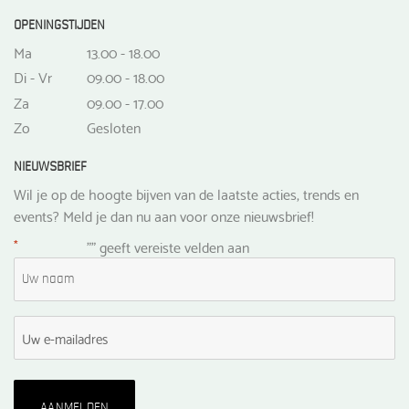
OPENINGSTIJDEN
Ma
13.00 - 18.00
Di - Vr
09.00 - 18.00
Za
09.00 - 17.00
Zo
Gesloten
NIEUWSBRIEF
Wil je op de hoogte bijven van de laatste acties, trends en
events? Meld je dan nu aan voor onze nieuwsbrief!
*
"
" geeft vereiste velden aan