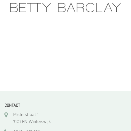
gekozen
worden
op
de
productpagina
CONTACT
Misterstraat 1
7101 EN Winterswijk
0543 - 512 336