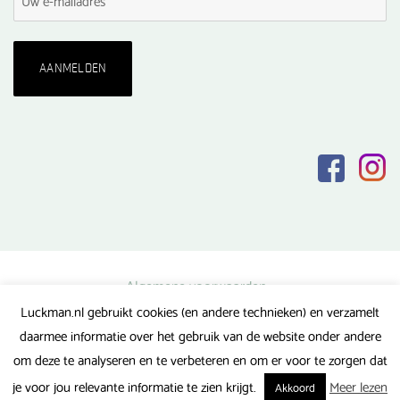
Algemene voorwaarden
Luckman.nl gebruikt cookies (en andere technieken) en verzamelt
Privacy verklaring
daarmee informatie over het gebruik van de website onder andere
Veel gestelde vragen
om deze te analyseren en te verbeteren en om er voor te zorgen dat
Gerealiseerd door FlipMedia
je voor jou relevante informatie te zien krijgt.
Meer lezen
Akkoord