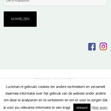
Algemene voorwaarden
Luckman.nl gebruikt cookies (en andere technieken) en verzamelt
Privacy verklaring
daarmee informatie over het gebruik van de website onder andere
Veel gestelde vragen
om deze te analyseren en te verbeteren en om er voor te zorgen dat
Gerealiseerd door FlipMedia
je voor jou relevante informatie te zien krijgt.
Meer lezen
Akkoord