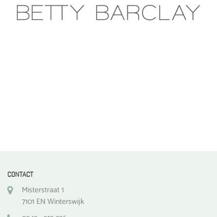
gekozen
worden
op
de
productpagina
CONTACT
Misterstraat 1
7101 EN Winterswijk
0543 - 512 336