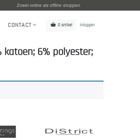
Zowel online als offline shoppen.
CONTACT
0 artikel
Inloggen
 katoen; 6% polyester;