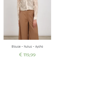
Blouse – Nukus – Aysha
€
119,99
Dit
product
heeft
meerdere
variaties.
Deze
optie
kan