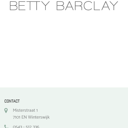
gekozen
worden
op
de
productpagina
CONTACT
Misterstraat 1
7101 EN Winterswijk
0543 - 512 336