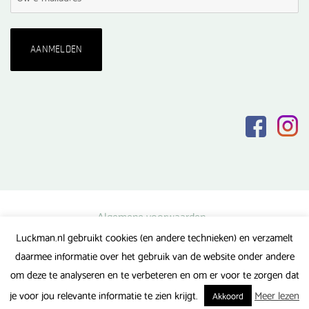
Algemene voorwaarden
Luckman.nl gebruikt cookies (en andere technieken) en verzamelt
Privacy verklaring
daarmee informatie over het gebruik van de website onder andere
Veel gestelde vragen
om deze te analyseren en te verbeteren en om er voor te zorgen dat
Gerealiseerd door FlipMedia
je voor jou relevante informatie te zien krijgt.
Meer lezen
Akkoord