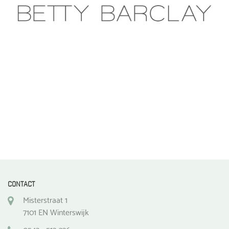
gekozen
worden
op
de
productpagina
CONTACT
Misterstraat 1
7101 EN Winterswijk
0543 - 512 336