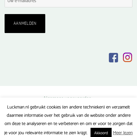
Algemene voorwaarden
Luckman.nl gebruikt cookies (en andere technieken) en verzamelt
Privacy verklaring
daarmee informatie over het gebruik van de website onder andere
Veel gestelde vragen
om deze te analyseren en te verbeteren en om er voor te zorgen dat
Gerealiseerd door FlipMedia
je voor jou relevante informatie te zien krijgt.
Meer lezen
Akkoord