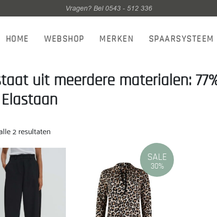
Vragen? Bel 0543 - 512 336
HOME
WEBSHOP
MERKEN
SPAARSYSTEEM
taat uit meerdere materialen: 77%
Elastaan
Gesorteerd
lle 2 resultaten
op
nieuwste
SALE
30%