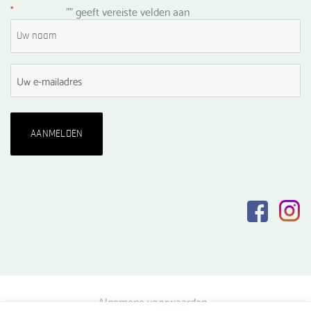
*
"
" geeft vereiste velden aan
Algemene voorwaarden