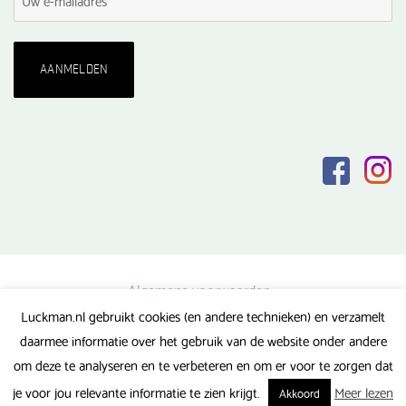
Algemene voorwaarden
Luckman.nl gebruikt cookies (en andere technieken) en verzamelt
Privacy verklaring
daarmee informatie over het gebruik van de website onder andere
Veel gestelde vragen
om deze te analyseren en te verbeteren en om er voor te zorgen dat
Gerealiseerd door FlipMedia
je voor jou relevante informatie te zien krijgt.
Meer lezen
Akkoord