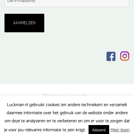
Algemene voorwaarden
Luckman.nl gebruikt cookies (en andere technieken) en verzamelt
Privacy verklaring
daarmee informatie over het gebruik van de website onder andere
Veel gestelde vragen
om deze te analyseren en te verbeteren en om er voor te zorgen dat
Gerealiseerd door FlipMedia
je voor jou relevante informatie te zien krijgt.
Meer lezen
Akkoord