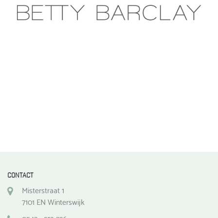
gekozen
worden
op
de
productpagina
CONTACT
Misterstraat 1
7101 EN Winterswijk
0543 - 512 336