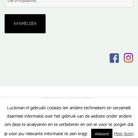
Algemene voorwaarden
Luckman.nl gebruikt cookies (en andere technieken) en verzamelt
Privacy verklaring
daarmee informatie over het gebruik van de website onder andere
Veel gestelde vragen
om deze te analyseren en te verbeteren en om er voor te zorgen dat
Gerealiseerd door FlipMedia
je voor jou relevante informatie te zien krijgt.
Meer lezen
Akkoord