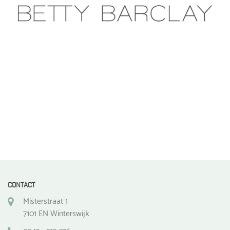
gekozen
worden
op
de
productpagina
CONTACT
Misterstraat 1
7101 EN Winterswijk
0543 - 512 336