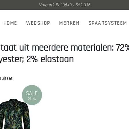
Vragen? Bel 0543 - 512 336
HOME
WEBSHOP
MERKEN
SPAARSYSTEEM
taat uit meerdere materialen: 72
yester; 2% elastaan
sultaat
SALE
30%