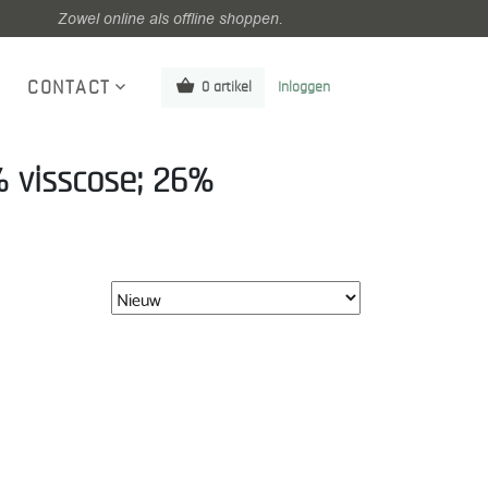
Zowel online als offline shoppen.
CONTACT
0 artikel
Inloggen
% visscose; 26%