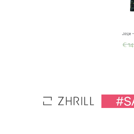
Jasje –
€
14