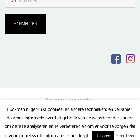
Algemene voorwaarden
Luckman.nl gebruikt cookies (en andere technieken) en verzamelt
Privacy verklaring
daarmee informatie over het gebruik van de website onder andere
Veel gestelde vragen
om deze te analyseren en te verbeteren en om er voor te zorgen dat
Gerealiseerd door FlipMedia
je voor jou relevante informatie te zien krijgt.
Meer lezen
Akkoord