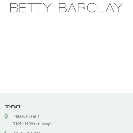
gekozen
worden
op
de
productpagina
CONTACT
Misterstraat 1
7101 EN Winterswijk
0543 - 512 336