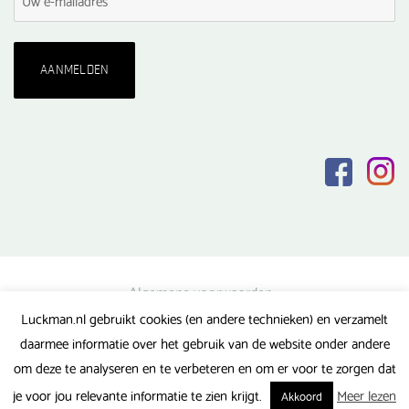
Algemene voorwaarden
Luckman.nl gebruikt cookies (en andere technieken) en verzamelt
Privacy verklaring
daarmee informatie over het gebruik van de website onder andere
Veel gestelde vragen
om deze te analyseren en te verbeteren en om er voor te zorgen dat
Gerealiseerd door FlipMedia
je voor jou relevante informatie te zien krijgt.
Meer lezen
Akkoord