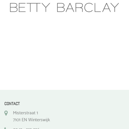
gekozen
worden
op
de
productpagina
CONTACT
Misterstraat 1
7101 EN Winterswijk
0543 - 512 336