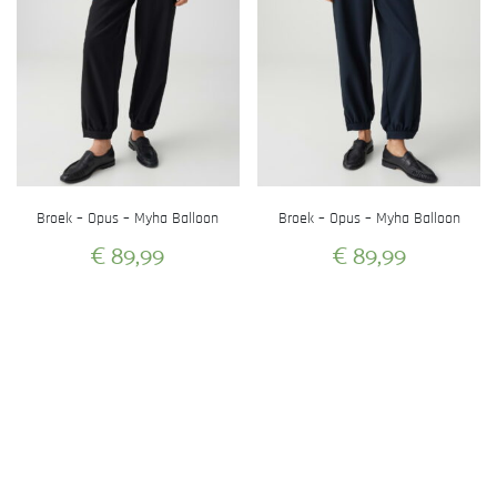
Broek – Opus – Myha Balloon
Broek – Opus – Myha Balloon
€
89,99
€
89,99
Dit
Dit
product
product
heeft
heeft
meerdere
meerdere
variaties.
variaties.
Deze
Deze
optie
optie
kan
kan