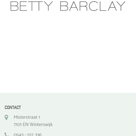
gekozen
gekozen
worden
worden
op
op
de
de
productpagina
productpagina
CONTACT
Misterstraat 1
7101 EN Winterswijk
0543 - 512 336