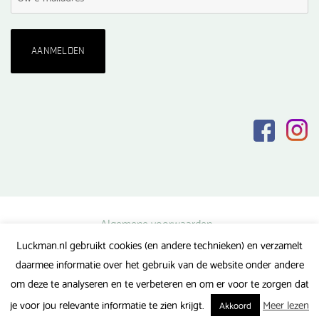
Algemene voorwaarden
Luckman.nl gebruikt cookies (en andere technieken) en verzamelt
Privacy verklaring
daarmee informatie over het gebruik van de website onder andere
Veel gestelde vragen
om deze te analyseren en te verbeteren en om er voor te zorgen dat
Gerealiseerd door FlipMedia
je voor jou relevante informatie te zien krijgt.
Meer lezen
Akkoord