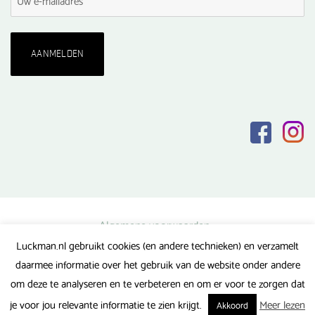
Algemene voorwaarden
Luckman.nl gebruikt cookies (en andere technieken) en verzamelt
Privacy verklaring
daarmee informatie over het gebruik van de website onder andere
Veel gestelde vragen
om deze te analyseren en te verbeteren en om er voor te zorgen dat
Gerealiseerd door FlipMedia
je voor jou relevante informatie te zien krijgt.
Meer lezen
Akkoord