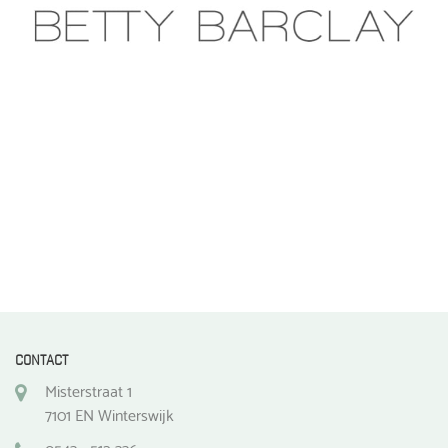
gekozen
worden
op
de
productpagina
CONTACT
Misterstraat 1
7101 EN Winterswijk
0543 - 512 336