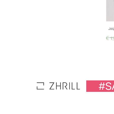
Jas
€
1