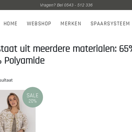
Vragen? Bel 0543 - 512 336
HOME
WEBSHOP
MERKEN
SPAARSYSTEEM
taat uit meerdere materialen: 65
 Polyamide
sultaat
SALE
20%