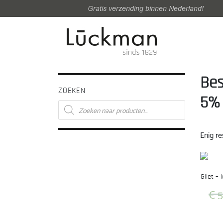
Gratis verzending binnen Nederland!
Bes
ZOEKEN
5% 
Producten
zoeken
Enig re
Gilet –
€
5