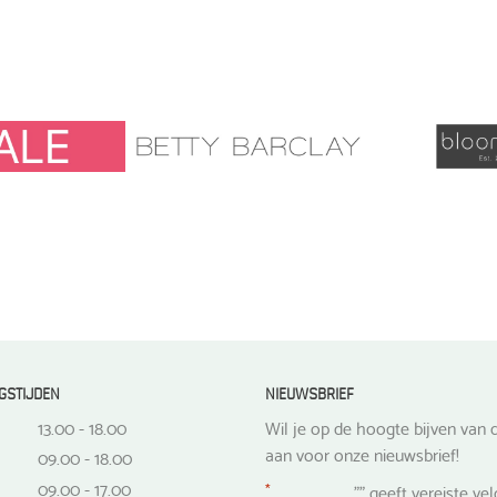
was:
is:
product
heeft
€ 59,99.
€ 47,99.
meerdere
variaties.
Deze
optie
kan
gekozen
worden
op
de
productpagina
GSTIJDEN
NIEUWSBRIEF
13.00 - 18.00
Wil je op de hoogte bijven van d
aan voor onze nieuwsbrief!
09.00 - 18.00
09.00 - 17.00
*
"
" geeft vereiste ve