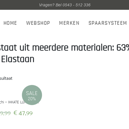
Vragen? Bel 0543 - 512 336
HOME
WEBSHOP
MERKEN
SPAARSYSTEEM
taat uit meerdere materialen: 63%
Elastaan
sultaat
SALE
20%
 Ichi – IHKATE LUMINA WA
Oorspronkelijke
Huidige
9,99
€
47,99
prijs
prijs
Dit