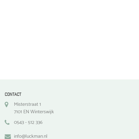
op
de
productpagina
CONTACT
Misterstraat 1
7101 EN Winterswijk
0543 - 512 336
info@luckman.nl