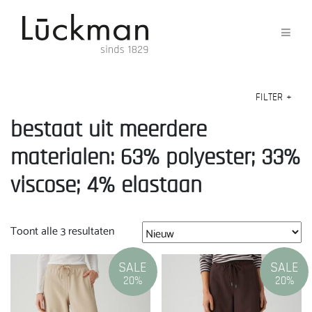
FILTER
+
bestaat uit meerdere
materialen: 63% polyester; 33%
viscose; 4% elastaan
Gesorteerd
Toont alle 3 resultaten
op
nieuwste
SALE
SALE
20%
20%