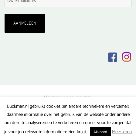
Algemene voorwaarden
Luckman.nl gebruikt cookies (en andere technieken) en verzamelt
Privacy verklaring
daarmee informatie over het gebruik van de website onder andere
Veel gestelde vragen
om deze te analyseren en te verbeteren en om er voor te zorgen dat
Gerealiseerd door FlipMedia
je voor jou relevante informatie te zien krijgt.
Meer lezen
Akkoord