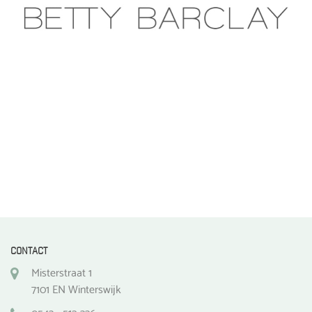
gekozen
worden
op
de
productpagina
CONTACT
Misterstraat 1
7101 EN Winterswijk
0543 - 512 336