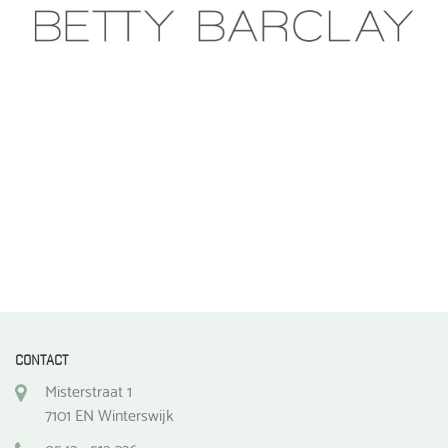
gekozen
worden
op
de
productpagina
CONTACT
Misterstraat 1
7101 EN Winterswijk
0543 - 512 336