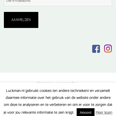
Algemene voorwaarden
Luckman.nl gebruikt cookies (en andere technieken) en verzamelt
Privacy verklaring
daarmee informatie over het gebruik van de website onder andere
Veel gestelde vragen
om deze te analyseren en te verbeteren en om er voor te zorgen dat
Gerealiseerd door FlipMedia
je voor jou relevante informatie te zien krijgt.
Meer lezen
Akkoord