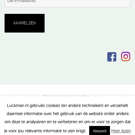
Algemene voorwaarden
Luckman.nl gebruikt cookies (en andere technieken) en verzamelt
Privacy verklaring
daarmee informatie over het gebruik van de website onder andere
Veel gestelde vragen
om deze te analyseren en te verbeteren en om er voor te zorgen dat
Gerealiseerd door FlipMedia
je voor jou relevante informatie te zien krijgt.
Meer lezen
Akkoord