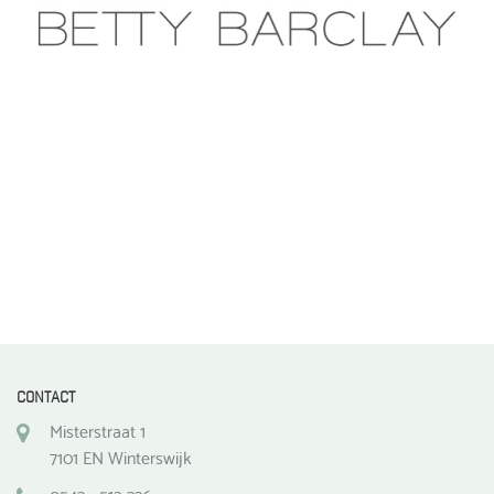
gekozen
worden
op
de
productpagina
CONTACT
Misterstraat 1
7101 EN Winterswijk
0543 - 512 336