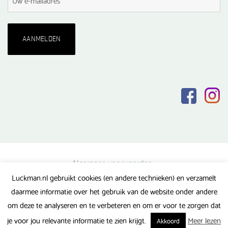
Algemene voorwaarden
Luckman.nl gebruikt cookies (en andere technieken) en verzamelt
Privacy verklaring
daarmee informatie over het gebruik van de website onder andere
Veel gestelde vragen
om deze te analyseren en te verbeteren en om er voor te zorgen dat
Gerealiseerd door FlipMedia
je voor jou relevante informatie te zien krijgt.
Meer lezen
Akkoord