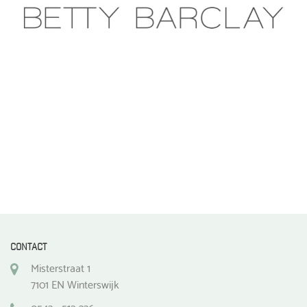
gekozen
worden
op
de
productpagina
CONTACT
Misterstraat 1
7101 EN Winterswijk
0543 - 512 336