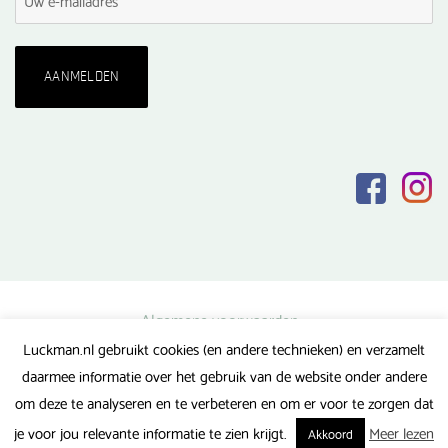
Algemene voorwaarden
Luckman.nl gebruikt cookies (en andere technieken) en verzamelt
Privacy verklaring
daarmee informatie over het gebruik van de website onder andere
Veel gestelde vragen
om deze te analyseren en te verbeteren en om er voor te zorgen dat
Gerealiseerd door FlipMedia
je voor jou relevante informatie te zien krijgt.
Meer lezen
Akkoord