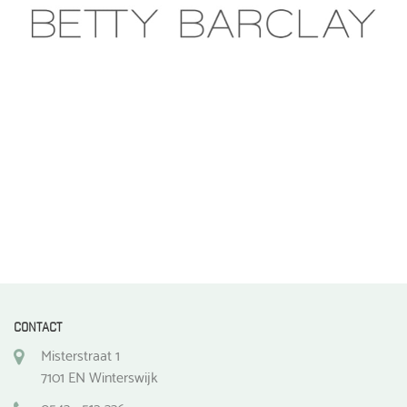
gekozen
worden
op
de
productpagina
CONTACT
Misterstraat 1
7101 EN Winterswijk
0543 - 512 336