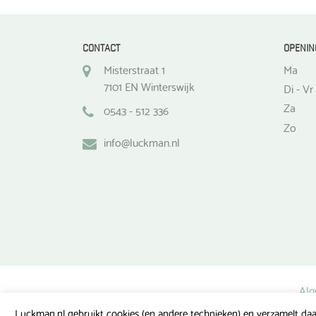
CONTACT
OPENIN
Misterstraat 1
Ma
7101 EN Winterswijk
Di - Vr
Za
0543 - 512 336
Zo
info@luckman.nl
Alg
Luckman.nl gebruikt cookies (en andere technieken) en verzamelt daa