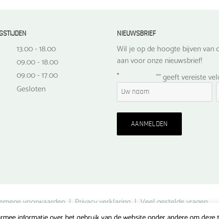
GSTIJDEN
NIEUWSBRIEF
13.00 - 18.00
Wil je op de hoogte bijven van d
aan voor onze nieuwsbrief!
09.00 - 18.00
09.00 - 17.00
*
"
" geeft vereiste ve
Gesloten
emene voorwaarden
|
Privacy verklaring
|
Veel gestelde vragen
rmee informatie over het gebruik van de website onder andere om deze te