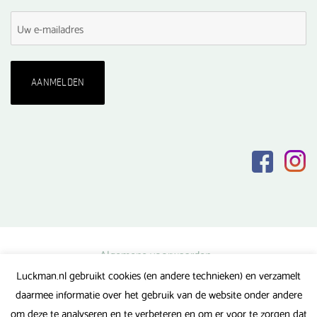
Algemene voorwaarden
Luckman.nl gebruikt cookies (en andere technieken) en verzamelt
Privacy verklaring
daarmee informatie over het gebruik van de website onder andere
Veel gestelde vragen
om deze te analyseren en te verbeteren en om er voor te zorgen dat